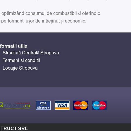
t, optimizând consumul de combustibil și oferind o
 performant, ușor de întreținut și economic.
formatii utile
Structură Centrală Stropuva
Termeni si conditii
Locație Stropuva
ONSTRUCT SRL