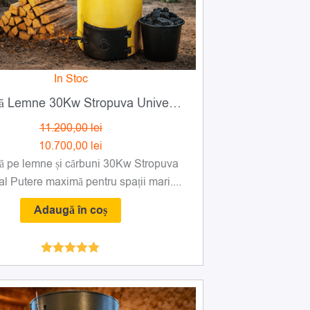
In Stoc
Centrală Lemne 30Kw Stropuva Universal (lemne și cărbuni)
11.200,00
lei
10.700,00
lei
ă pe lemne și cărbuni 30Kw Stropuva
l Putere maximă pentru spații mari....
Adaugă în coș
Evaluat la
4.94
din 5
Prețul
Prețul
inițial
curent