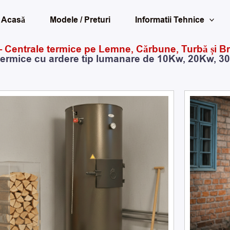
Acasă
Modele / Preturi
Informatii Tehnice
 Centrale termice pe Lemne, Cărbune, Turbă și 
termice cu ardere tip lumanare de 10Kw, 20Kw, 
Prețul
Prețul
inițial
curent
a
este:
fost:
10.950,00 lei.
11.450,00 lei.