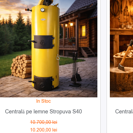
a
este:
fost:
10.200,00 lei.
10.700,00 lei.
In Stoc
Centrală pe lemne Stropuva S40
10.700,00
lei
10.200,00
lei