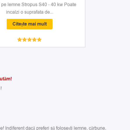
ă pe lemne Stropus S40 - 40 kw Poate
incalzi o suprafata de...
Citește mai mult
Evaluat la
5.00
din 5
jutăm!
!
! Indiferent dacă preferi să folosești lemne, cărbune,