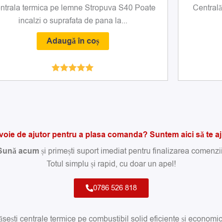
ntrala termica pe lemne Stropuva S40 Poate
Central
incalzi o suprafata de pana la...
Adaugă în coș
Evaluat la
5.00
din 5
voie de ajutor pentru a plasa comanda? Suntem aici să te a
Sună acum
și primești suport imediat pentru finalizarea comenzii
Totul simplu și rapid, cu doar un apel!
0786 526 818
sești centrale termice pe combustibil solid eficiente și economice