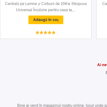
Centrală pe Lemne și Cărbuni de 20Kw Stropuva
Ce
Universal Încălzire pentru casa ta,...
Adaugă în coș
Evaluat la
4.93
din 5
Ai ne
Bine ai venit în magazinul nostru online, locul unde gă