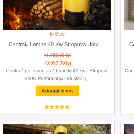
In Stoc
Centrală Lemne 40 Kw Stropuva Universal (lemne și cărbuni)
11.450,00
lei
10.950,00
lei
Centrală pe lemne și cărbuni de 40 kw - Stropuva
Cent
S40U Performanță industrială,...
Adaugă în coș
Evaluat la
4.99
din 5
Prețul
Prețul
inițial
curent