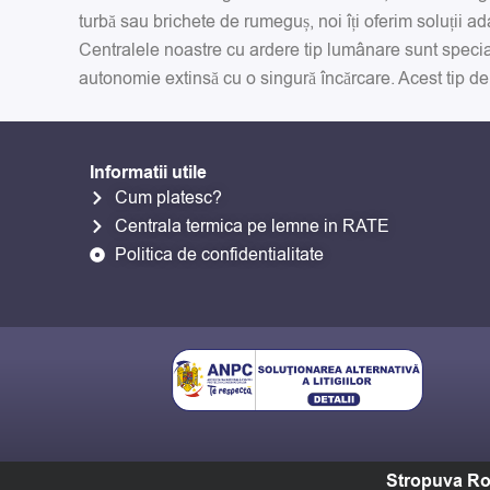
turbă sau brichete de rumeguș, noi îți oferim soluții ad
Centralele noastre cu ardere tip lumânare sunt special
autonomie extinsă cu o singură încărcare. Acest tip de 
Informatii utile
Cum platesc?
Centrala termica pe lemne in RATE
Politica de confidentialitate
Stropuva Ro