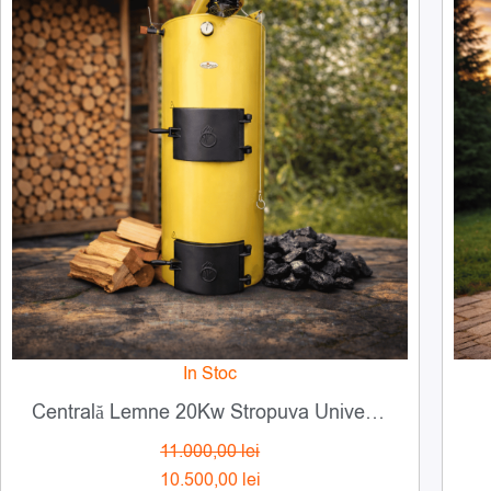
a
este:
fost:
10.500,00 lei.
11.000,00 lei.
In Stoc
Centrală Lemne 20Kw Stropuva Universal (lemne și cărbuni)
11.000,00
lei
10.500,00
lei