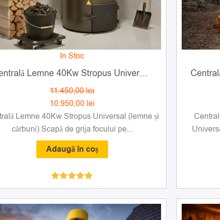
In Stoc
Centrală Lemne 40Kw Stropus Universal (lemne și cărbuni)
11.450,00
lei
10.950,00
lei
rală Lemne 40Kw Stropus Universal (lemne și
Central
cărbuni) Scapă de grija focului pe...
Universa
Adaugă în coș
Evaluat la
5.00
din 5
Prețul
Prețul
inițial
curent