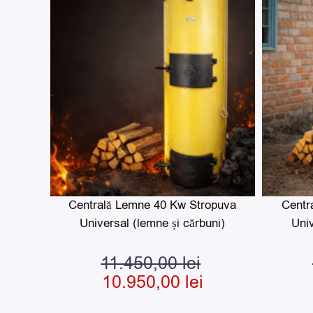
10.950,00 le
fost:
11.450,00 l
Centrală Lemne 40 Kw Stropuva
Centr
Universal (lemne și cărbuni)
Univ
11.450,00
lei
10.950,00
lei