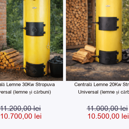
i.
10.700,00 lei.
fost:
ei.
11.200,00 lei.
ală Lemne 30Kw Stropuva
Centrală Lemne 20Kw St
ersal (lemne și cărbuni)
Universal (lemne și căr
11.200,00
lei
11.000,00
lei
10.700,00
lei
10.500,00
lei