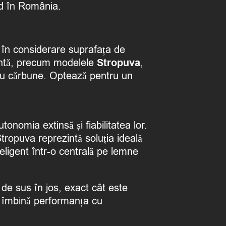
id în România.
a în considerare suprafața de
cientă, precum modelele
Stropuva
,
sau cărbune. Optează pentru un
omia extinsă și fiabilitatea lor.
Stropuva reprezintă soluția ideală
eligent într-o centrală pe lemne
de sus în jos, exact cât este
re îmbină performanța cu