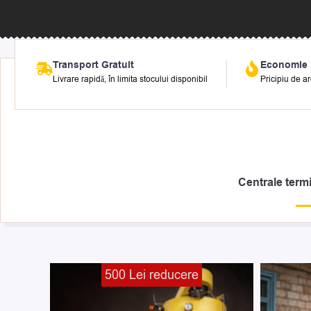
Transport Gratuit
Economie
Livrare rapidă, în limita stocului disponibil
Pricipiu de a
Centrale term
Prețul
Prețul
500 Lei reducere
curent
inițial
este:
a