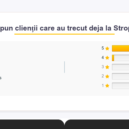
pun clienții care au trecut deja la Str
5
4
3
2
s
1