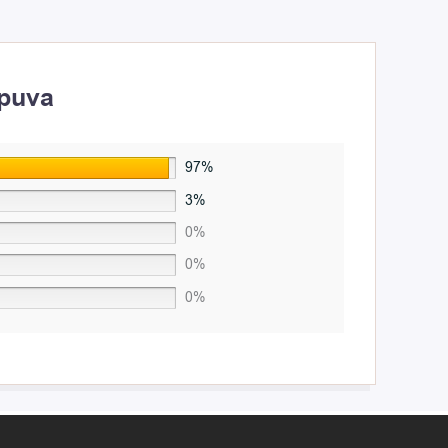
opuva
97%
3%
0%
0%
0%