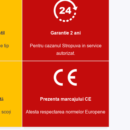
il
Garantie 2 ani
e tip
Pentru cazanul Stropuva in service
autorizat.
tă
Prezenta marcajului CE
 scoți
Atesta respectarea normelor Europene