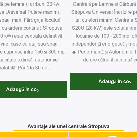
lă pe lemne și cărbuni 30Kw
Centrală pe Lemne și Cărbun
va Universal Putere maximă
Stropuva Universal Încălzire p
pații mari. Fără grija focului!
ta, cu efort minim! Centrala
 cu ardere continuă Stropuva
S20U (20 kW) este soluția ide
 kW) este centrala definitivă
locuințe de 100 - 200 mp, ofe
vile, case cu etaj sau spații
independență energetică și nopți
e cuprinse între 150 și 300 mp.
🔥 Performanță și Autonomie: 
acitate extinsă, autonomie
de ore căldură continuă cu
atabilă: Până la 30 de...
Adaugă în coș
Adaugă în coș
Avantaje ale unei centrale Stropuva