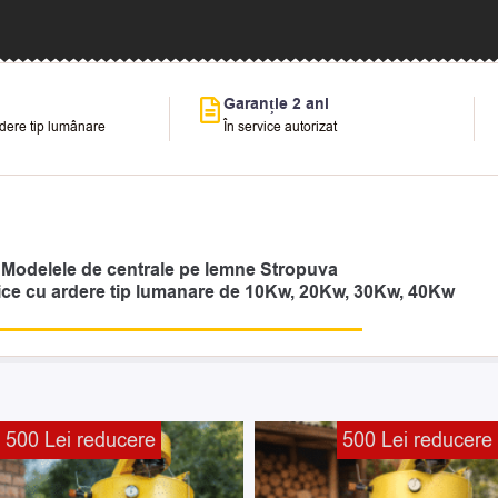
Garanție 2 ani
rdere tip lumânare
În service autorizat
Modelele de centrale pe lemne Stropuva
ice cu ardere tip lumanare de 10Kw, 20Kw, 30Kw, 40Kw
Prețul
Prețul
500 Lei reducere
500 Lei reducere
curent
inițial
este:
a