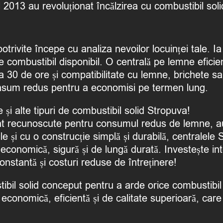
 2013 au revoluționat încălzirea cu combustibil sol
trivite începe cu analiza nevoilor locuinței tale. I
l de combustibil disponibil. O centrală pe lemne efi
a 30 de ore și compatibilitate cu lemne, brichete 
onsum redus pentru a economisi pe termen lung.
 și alte tipuri de combustibil solid Stropuva!
t recunoscute pentru consumul redus de lemne, auton
 și cu o construcție simplă și durabilă, centralele 
 economică, sigură și de lungă durată. Investește int
onstantă și costuri reduse de întreținere!
bil solid conceput pentru a arde orice combustibil 
ie economică, eficientă și de calitate superioară, ca