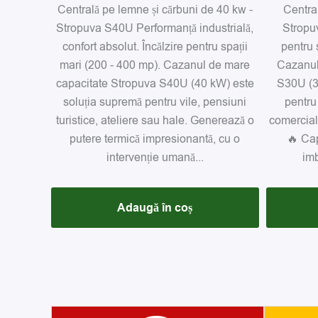
Centrală pe lemne și cărbuni de 40 kw -
Centra
Stropuva S40U Performanță industrială,
Stropu
confort absolut. Încălzire pentru spații
pentru s
mari (200 - 400 mp). Cazanul de mare
Cazanul
capacitate Stropuva S40U (40 kW) este
S30U (30
soluția supremă pentru vile, pensiuni
pentru 
turistice, ateliere sau hale. Generează o
comercial
putere termică impresionantă, cu o
🔥 Cap
intervenție umană...
imb
Adaugă în coș