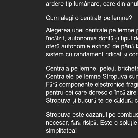
ardere tip lumânare, care din anul
Cum alegi o centrală pe lemne
?
Alegerea unei centrale pe lemne po
încălzit, autonomia dorită și tipu
oferă autonomie extinsă de până l
sistem cu randament ridicat și c
Centrala pe lemne, peleți, brichete
Centralele pe lemne Stropuva
sun
Fără componente electronice fragile
pentru cei care doresc o încălzire
Stropuva și bucură-te de căldură c
Stropuva este cazanul pe combusti
necesar, fără risipă. Este o soluț
simplitatea!