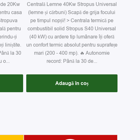
i de 20Kw
Centrală Lemne 40Kw Stropus Universal
entru casa
(lemne și cărbuni) Scapă de grija focului
 Stropuva
pe timpul nopții! > Centrala termică pe
ală pentru
combustibil solid Stropus S40 Universal
rindu-ți
(40 kW) cu ardere tip lumânare îți oferă
 liniștite.
un confort termic absolut pentru suprafețe
Până la 30
mari (200 - 400 mp). 🔥 Autonomie
 o...
record: Până la 30 de...
Adaugă în coș