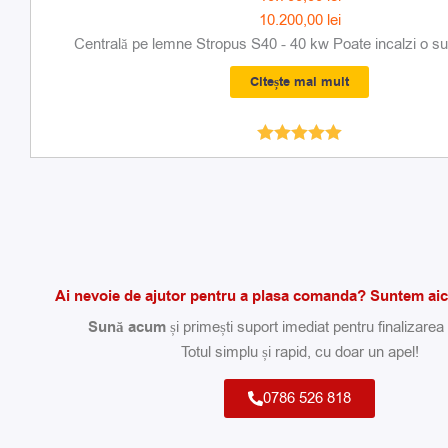
10.200,00
lei
Centrală pe lemne Stropus S40 - 40 kw Poate incalzi o sup
Citește mai mult
Evaluat la
5.00
din 5
Ai nevoie de ajutor pentru a plasa comanda? Suntem aici
Sună acum
și primești suport imediat pentru finalizare
Totul simplu și rapid, cu doar un apel!
0786 526 818