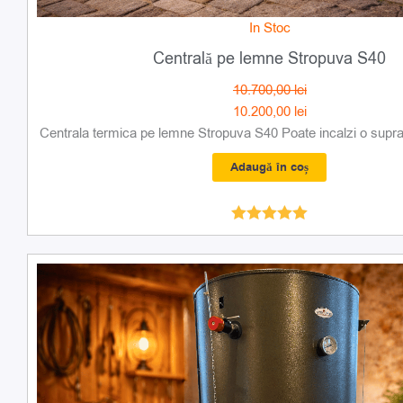
In Stoc
Centrală pe lemne Stropuva S40
10.700,00
lei
10.200,00
lei
Centrala termica pe lemne Stropuva S40 Poate incalzi o supraf
Adaugă în coș
Evaluat la
5.00
din 5
Prețul
Prețul
inițial
curent
a
este:
fost:
10.200,00 lei.
10.700,00 lei.