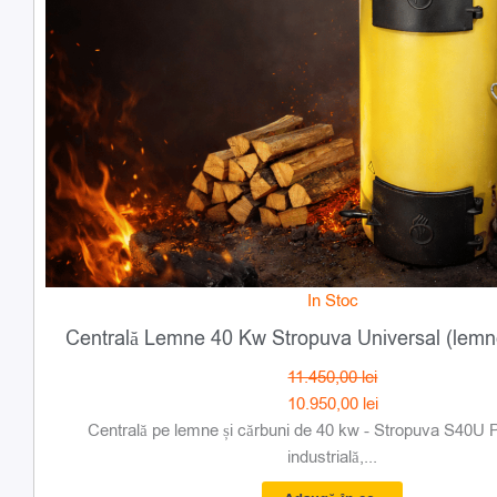
In Stoc
Centrală Lemne 40 Kw Stropuva Universal (lemne
11.450,00
lei
10.950,00
lei
Centrală pe lemne și cărbuni de 40 kw - Stropuva S40U 
industrială,...