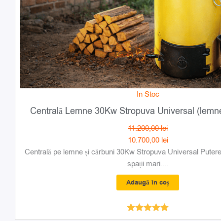
In Stoc
Centrală Lemne 30Kw Stropuva Universal (lemne 
11.200,00
lei
10.700,00
lei
Centrală pe lemne și cărbuni 30Kw Stropuva Universal Puter
spații mari....
Adaugă în coș
Evaluat la