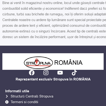
Bine ai venit în magazinul nostru online, locul unde găsești centrale
combustibil solid eficiente și economice! Indiferent dacă preferi să f
cărbune, turbă sau brichete de rumeguș, noi îți oferim soluții adaptate
Centralele noastre cu ardere tip lumânare sunt special proiectate p
proces de ardere lent și eficient, optimizând consumul de combustibil
autonomie extinsă cu o singură încărcare. Acest tip de centrală este
doresc un sistem de încălzire performant, ușor de întreținut și econ
F
I
Y
T
a
n
o
i
Reprezentant exclusiv Stropuva în ROMÂNIA
c
s
u
k
e
t
t
t
Informatii utile
b
a
u
o
Structură Centrală Stropuva
o
g
b
k
Termeni si conditii