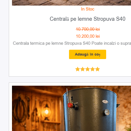
In Stoc
Centrală pe lemne Stropuva S40
10.700,00
lei
10.200,00
lei
Centrala termica pe lemne Stropuva S40 Poate incalzi o supraf
Adaugă în coș
Evaluat la
5.00
din 5
Prețul
Prețul
inițial
curent
a
este:
fost:
10.200,00 lei.
10.700,00 lei.