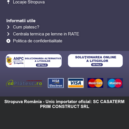
o
r
e
Locație Stropuva
k
a
m
Informatii utile
Cum platesc?
Centrala termica pe lemne in RATE
Politica de confidentialitate
Stropuva România - Unic importator oficial: SC CASATERM
PRIM CONSTRUCT SRL