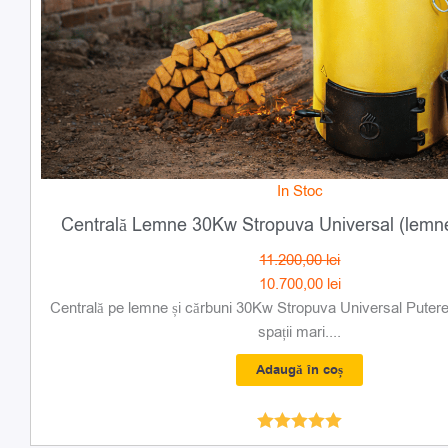
In Stoc
Centrală Lemne 30Kw Stropuva Universal (lemne 
11.200,00
lei
10.700,00
lei
Centrală pe lemne și cărbuni 30Kw Stropuva Universal Puter
spații mari....
Adaugă în coș
Evaluat la