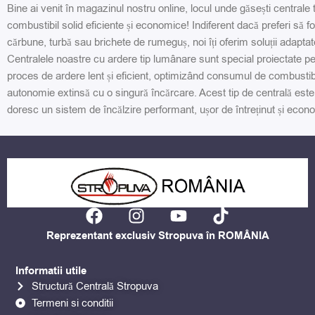
Bine ai venit în magazinul nostru online, locul unde găsești centrale
combustibil solid eficiente și economice! Indiferent dacă preferi să f
cărbune, turbă sau brichete de rumeguș, noi îți oferim soluții adaptate
Centralele noastre cu ardere tip lumânare sunt special proiectate p
proces de ardere lent și eficient, optimizând consumul de combustibil
autonomie extinsă cu o singură încărcare. Acest tip de centrală este
doresc un sistem de încălzire performant, ușor de întreținut și econ
F
I
Y
T
a
n
o
i
Reprezentant exclusiv Stropuva în ROMÂNIA
c
s
u
k
e
t
t
t
Informatii utile
b
a
u
o
Structură Centrală Stropuva
o
g
b
k
Termeni si conditii