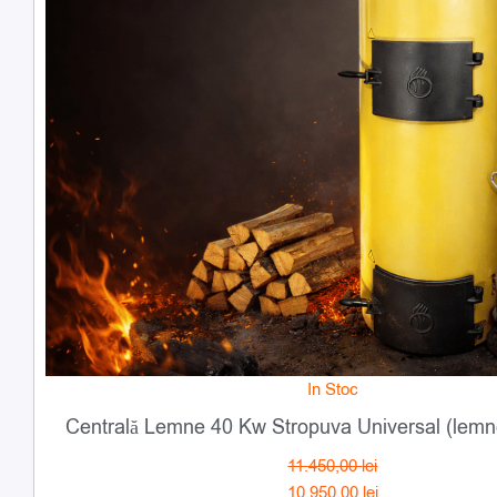
In Stoc
Centrală Lemne 40 Kw Stropuva Universal (lemne
11.450,00
lei
10.950,00
lei