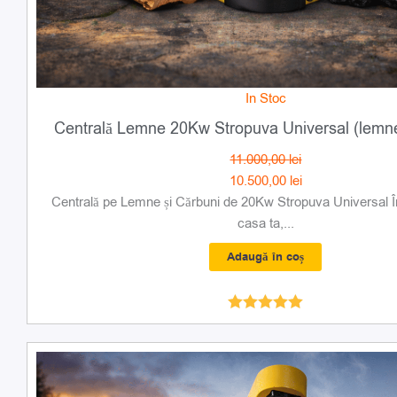
In Stoc
Centrală Lemne 20Kw Stropuva Universal (lemne 
11.000,00
lei
10.500,00
lei
Centrală pe Lemne și Cărbuni de 20Kw Stropuva Universal În
casa ta,...
Adaugă în coș
Evaluat la
4.93
din 5
Prețul
Prețul
inițial
curent
a
este: