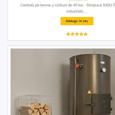
Centrală pe lemne și cărbuni de 40 kw - Stropuva S40U 
industrială,...
Adaugă în coș
Evaluat la
4.99
din 5
Prețul
Prețul
inițial
curent
a
este:
fost:
10.950,00 lei.
11.450,00 lei.