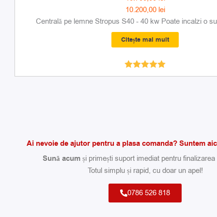
10.200,00
lei
Centrală pe lemne Stropus S40 - 40 kw Poate incalzi o sup
Citește mai mult
Evaluat la
5.00
din 5
Ai nevoie de ajutor pentru a plasa comanda? Suntem aici
Sună acum
și primești suport imediat pentru finalizare
Totul simplu și rapid, cu doar un apel!
0786 526 818