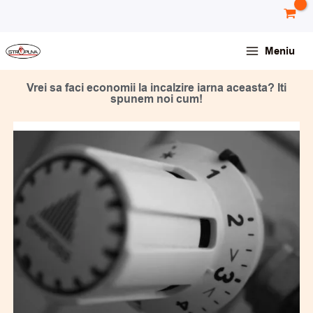
Skip
conținut
to
content
Meniu
Vrei sa faci economii la incalzire iarna aceasta? Iti
spunem noi cum!