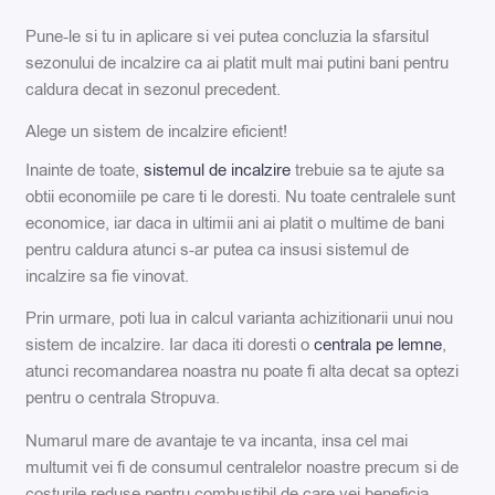
Pune-le si tu in aplicare si vei putea concluzia la sfarsitul
sezonului de incalzire ca ai platit mult mai putini bani pentru
caldura decat in sezonul precedent.
Alege un sistem de incalzire eficient!
Inainte de toate,
sistemul de incalzire
trebuie sa te ajute sa
obtii economiile pe care ti le doresti. Nu toate centralele sunt
economice, iar daca in ultimii ani ai platit o multime de bani
pentru caldura atunci s-ar putea ca insusi sistemul de
incalzire sa fie vinovat.
Prin urmare, poti lua in calcul varianta achizitionarii unui nou
sistem de incalzire. Iar daca iti doresti o
centrala pe lemne
,
atunci recomandarea noastra nu poate fi alta decat sa optezi
pentru o centrala Stropuva.
Numarul mare de avantaje te va incanta, insa cel mai
multumit vei fi de consumul centralelor noastre precum si de
costurile reduse pentru combustibil de care vei beneficia.