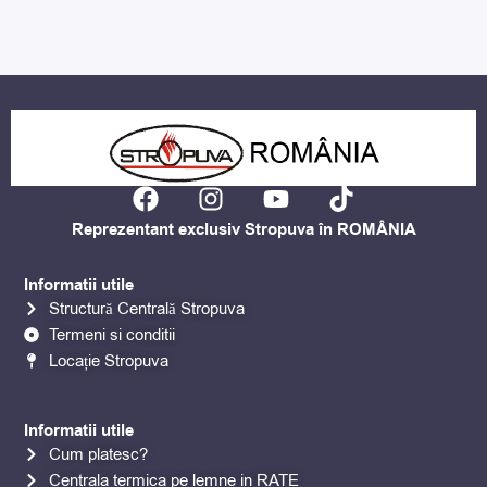
F
I
Y
T
a
n
o
i
Reprezentant exclusiv Stropuva în ROMÂNIA
c
s
u
k
e
t
t
t
Informatii utile
b
a
u
o
Structură Centrală Stropuva
o
g
b
k
Termeni si conditii
o
r
e
Locație Stropuva
k
a
m
Informatii utile
Cum platesc?
Centrala termica pe lemne in RATE