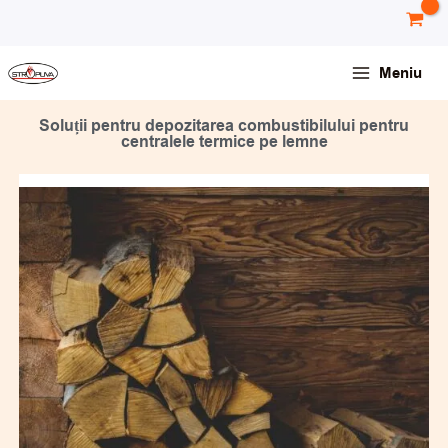
Skip
conținut
to
content
Meniu
Soluții pentru depozitarea combustibilului pentru
centralele termice pe lemne