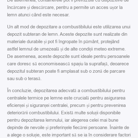
De asemenea, containerele pot fi prevăzute cu dispozitive de
încărcare și descărcare, pentru a permite un acces ușor la
lemn atunci când este necesar.
Un alt mod de depozitare a combustibilului este utilizarea unui
depozit subteran de lemn. Aceste depozite sunt realizate din
materiale durabile și pot fi îngropate în pământ, protejând
astfel lemnul de umezeală și de alte condiții meteo extreme.
De asemenea, aceste depozite sunt ideale pentru persoanele
care doresc să economisească spațiu la suprafață, deoarece
depozitul subteran poate fi amplasat sub o zonă de parcare
sau sub o terasă.
În concluzie, depozitarea adecvată a combustibilului pentru
centralele termice pe lemne este crucială pentru asigurarea
eficienței și siguranței centralei, precum și pentru prevenirea
deteriorării combustibilului. Există multe soluții disponibile
pentru depozitarea lemnului, iar alegerea celei mai bune
depinde de nevoile și preferințele fiecărei persoane. Înainte de
a alege o soluție, este important să se ia în considerare factori