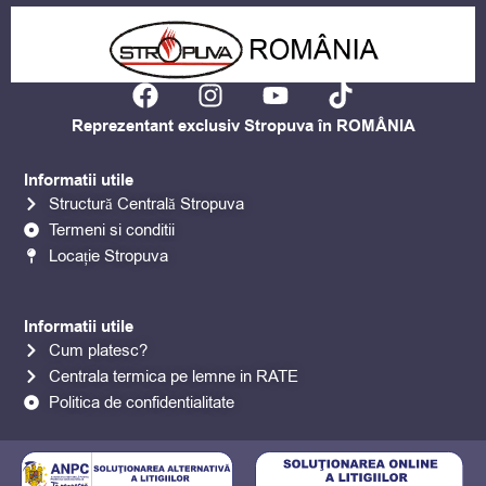
F
I
Y
T
a
n
o
i
Reprezentant exclusiv Stropuva în ROMÂNIA
c
s
u
k
e
t
t
t
Informatii utile
b
a
u
o
Structură Centrală Stropuva
o
g
b
k
Termeni si conditii
o
r
e
Locație Stropuva
k
a
m
Informatii utile
Cum platesc?
Centrala termica pe lemne in RATE
Politica de confidentialitate