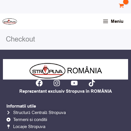
Skip
conținut
to
content
Meniu
Checkout
F
I
Y
T
a
n
o
i
Reprezentant exclusiv Stropuva în ROMÂNIA
c
s
u
k
e
t
t
t
Informatii utile
b
a
u
o
Structură Centrală Stropuva
o
g
b
k
Termeni si conditii
o
r
e
Locație Stropuva