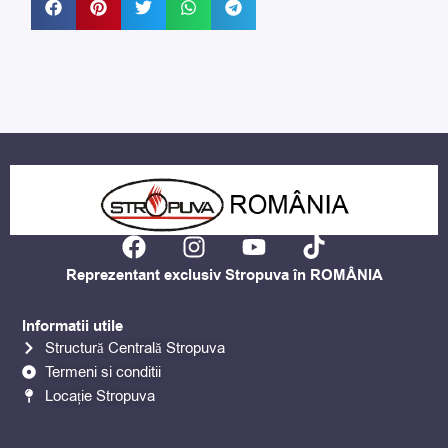
F
I
Y
T
a
n
o
i
Reprezentant exclusiv Stropuva în ROMÂNIA
c
s
u
k
e
t
t
t
Informatii utile
b
a
u
o
Structură Centrală Stropuva
o
g
b
k
Termeni si conditii
o
r
e
Locație Stropuva
k
a
m